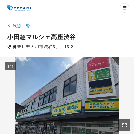
施設一覧
小田急マルシェ高座渋谷
神奈川県
大和市
渋谷6丁目16-3
1
/
1