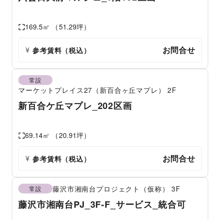
169.5
㎡ （
51.29
坪）
お問合せ
参考賃料
（税込）
常設
マーケットプレイス27（新百合ヶ丘マプレ）
2F
新百合ケ丘マプレ_202区画
69.14
㎡ （
20.91
坪）
お問合せ
参考賃料
（税込）
藤沢市湘南台プロジェクト（仮称）
3F
常設
藤沢市湘南台PJ_3F-F_サービス_統合可