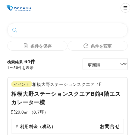
条件を保存
条件を変更
64
件
検索結果
1
〜
50
件を表示
相模大野ステーションスクエア
4F
イベント
相模大野ステーションスクエアB館4階エス
カレーター横
29.0
㎡ （
8.7
坪）
お問合せ
利用料金（税込）