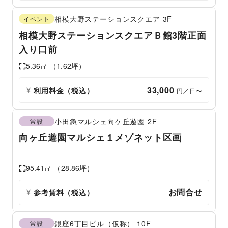
相模大野ステーションスクエア
3F
イベント
相模大野ステーションスクエアＢ館3階正面
入り口前
5.36
㎡ （
1.62
坪）
33,000
利用料金（税込）
 円／日〜
小田急マルシェ向ケ丘遊園
2F
常設
向ヶ丘遊園マルシェ１メゾネット区画
95.41
㎡ （
28.86
坪）
お問合せ
参考賃料
（税込）
銀座6丁目ビル（仮称）
10F
常設