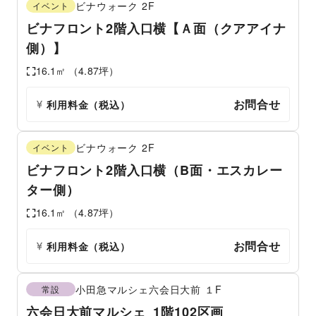
ビナウォーク
2F
イベント
ビナフロント2階入口横【Ａ面（クアアイナ
側）】
16.1
㎡ （
4.87
坪）
お問合せ
利用料金（税込）
ビナウォーク
2F
イベント
ビナフロント2階入口横（B面・エスカレー
ター側）
16.1
㎡ （
4.87
坪）
お問合せ
利用料金（税込）
小田急マルシェ六会日大前
１F
常設
六会日大前マルシェ_1階102区画