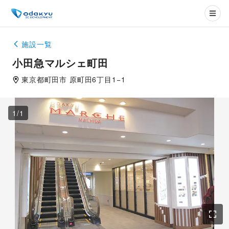
施設一覧
小田急マルシェ町田
東京都
町田市
原町田6丁目1−1
1
/
1