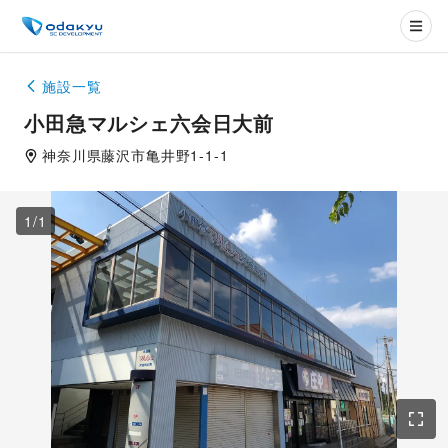
施設一覧
小田急マルシェ六会日大前
神奈川県
藤沢市
亀井野1-1-1
1
/
1