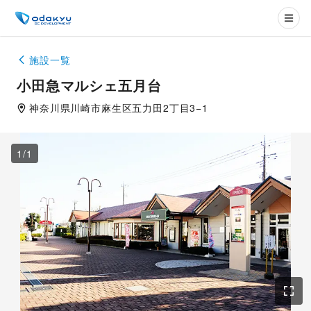
施設一覧
小田急マルシェ五月台
神奈川県
川崎市
麻生区五力田2丁目3−1
1
/
1