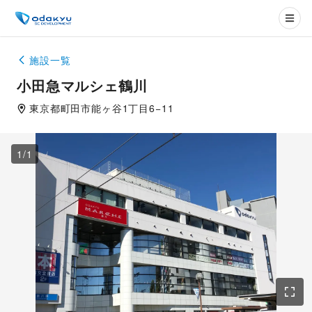
施設一覧
小田急マルシェ鶴川
東京都
町田市
能ヶ谷1丁目6−11
1
/
1