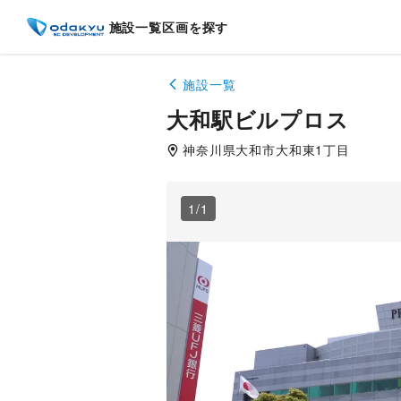
施設一覧
区画を探す
施設一覧
大和駅ビルプロス
神奈川県
大和市
大和東1丁目
1
/
1