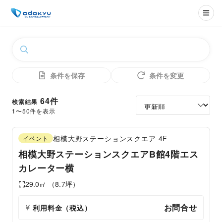
条件を保存
条件を変更
64
件
検索結果
1
〜
50
件を表示
相模大野ステーションスクエア
4F
イベント
相模大野ステーションスクエアB館4階エス
カレーター横
29.0
㎡ （
8.7
坪）
お問合せ
利用料金（税込）