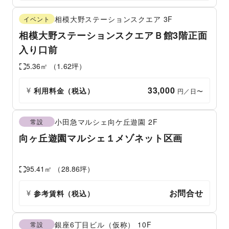
相模大野ステーションスクエア
3F
イベント
相模大野ステーションスクエアＢ館3階正面
入り口前
5.36
㎡ （
1.62
坪）
33,000
利用料金（税込）
 円／日〜
小田急マルシェ向ケ丘遊園
2F
常設
向ヶ丘遊園マルシェ１メゾネット区画
95.41
㎡ （
28.86
坪）
お問合せ
参考賃料
（税込）
銀座6丁目ビル（仮称）
10F
常設