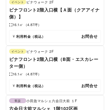
ビナウォーク
2F
イベント
ビナフロント2階入口横【Ａ面（クアアイナ
側）】
16.1
㎡ （
4.87
坪）
お問合せ
利用料金（税込）
ビナウォーク
2F
イベント
ビナフロント2階入口横（B面・エスカレー
ター側）
16.1
㎡ （
4.87
坪）
お問合せ
利用料金（税込）
小田急マルシェ六会日大前
１F
常設
六会日大前マルシェ_1階102区画