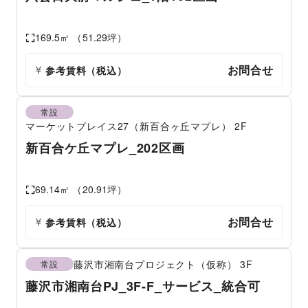
169.5
㎡ （
51.29
坪）
お問合せ
参考賃料
（税込）
常設
マーケットプレイス27（新百合ヶ丘マプレ）
2F
新百合ケ丘マプレ_202区画
69.14
㎡ （
20.91
坪）
お問合せ
参考賃料
（税込）
藤沢市湘南台プロジェクト（仮称）
3F
常設
藤沢市湘南台PJ_3F-F_サービス_統合可